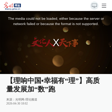
This
is
a
The media could not be loaded, either because the server or
modal
window.
network failed or because the format is not supported.
【理响中国•幸福有“理”】高质
量发展加“数”跑
来源：
光明网-理论频道
2026-04-30 18:02